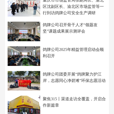
重庆市市场监管局张副局长、渝北
区沈副区长、渝北区市场监管等一
行到访鸽牌公司安全生产调研
鸽牌公司召开骨干人才“领题攻
坚”课题成果展示测评会
鸽牌公司2025年精益管理启动会顺
利召开
鸽牌公司团委开展“鸽牌聚力护江
岸，志愿同心净碧滩”环保志愿活动
聚焦315丨渠道走访全覆盖，开启合
作新篇章